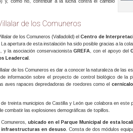
o) y, como no, contribuir a la lucha contra el cambio
Villalar de los Comuneros
llalar de los Comuneros (Valladolid) el
Centro de Interpretaci
. La apertura de esta instalación ha sido posible gracias a la col
e, y la asociación conservacionista
GREFA
, con el apoyo del
os Leadercal
.
llalar de los Comuneros es dar a conocer la naturaleza de las est
e información sobre el proyecto de control biológico de la p
s aves rapaces depredadoras de roedores como el
cernícal
 de treinta municipios de Castilla y León que colabora en este
de combatir las explosiones demográficas de topillos.
los Comuneros,
ubicado en el Parque Municipal de esta loca
o infraestructuras en desuso
. Consta de dos módulos equipa