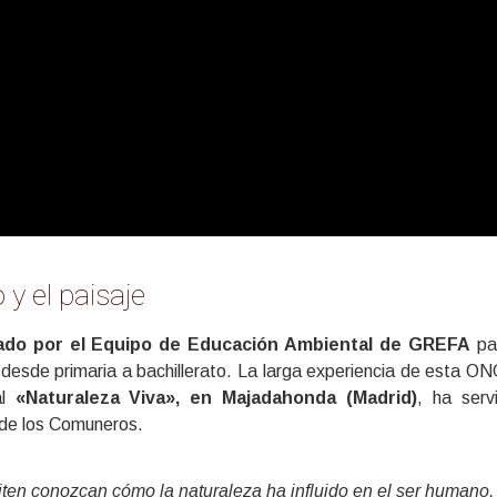
 y el paisaje
ado por el Equipo de Educación Ambiental de GREFA
pa
 desde primaria a bachillerato. La larga experiencia de esta ON
al
«Naturaleza Viva», en Majadahonda (Madrid)
, ha serv
r de los Comuneros.
en conozcan cómo la naturaleza ha influido en el ser humano,