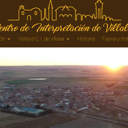
ón
Visita el C.I. de Villalar
Historia
Fauna y flo