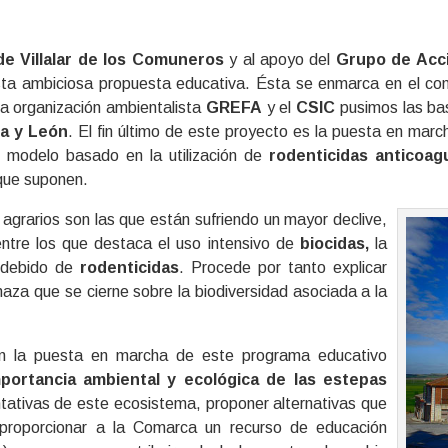
e Villalar de los Comuneros
y al apoyo del
Grupo de Acci
a ambiciosa propuesta educativa. Ésta se enmarca en el conj
la organización ambientalista
GREFA
y el
CSIC
pusimos las ba
la y León
. El fin último de este proyecto es la puesta en mar
l modelo basado en la utilización de
rodenticidas anticoag
 que suponen.
 agrarios son las que están sufriendo un mayor declive,
ntre los que destaca el uso intensivo de
biocidas,
la
 indebido de
rodenticidas
. Procede por tanto explicar
aza que se cierne sobre la biodiversidad asociada a la
on la puesta en marcha de este programa educativo
mportancia ambiental y ecológica de las estepas
tativas de este ecosistema, proponer alternativas que
, proporcionar a la Comarca un recurso de educación