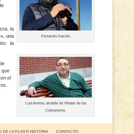
de
eza, la
o», una
Fernando Garcés
to: la
 de
s que
con el
ros.
Luis Alonso, alcalde de Villalar de los
Comuneros.
DE LA PLASTI HISTORIA
CONTACTO