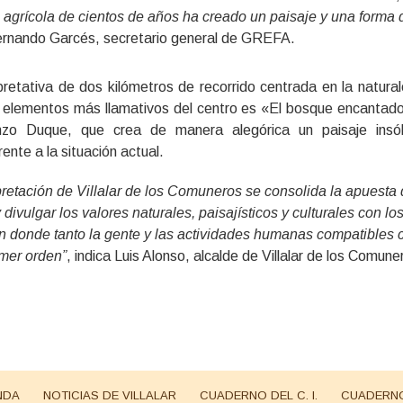
grícola de cientos de años ha creado un paisaje y una forma 
Fernando Garcés, secretario general de GREFA.
retativa de dos kilómetros de recorrido centrada en la natural
los elementos más llamativos del centro es «El bosque encantad
renzo Duque, que crea de manera alegórica un paisaje insóli
rente a la situación actual.
pretación de Villalar de los Comuneros se consolida la apuesta
 divulgar los valores naturales, paisajísticos y culturales con lo
n donde tanto la gente y las actividades humanas compatibles 
mer orden”
, indica Luis Alonso, alcalde de Villalar de los Comune
NDA
NOTICIAS DE VILLALAR
CUADERNO DEL C. I.
CUADERNO 