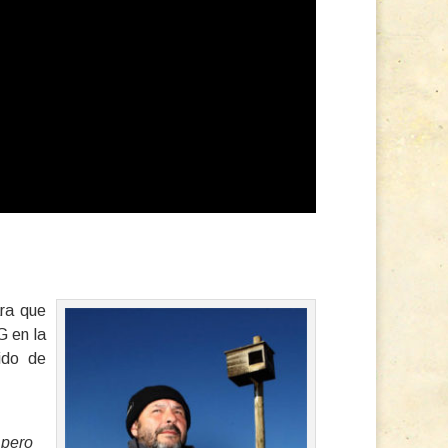
ra que
G en la
ido de
 pero